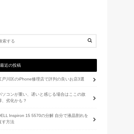
最近の投稿
江戸川区のiPhone修理店で評判の良いお店3選
パソコンが重い、遅いと感じる場合はここの故
障、劣化かも？
DELL Inspiron 15 5570の分解 自分で液晶割れを
直す方法