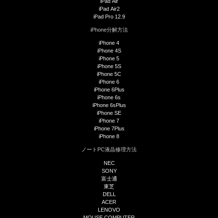
iPad Air
iPad Air2
iPad Pro 12.9
iPhone分解方法
iPhone 4
iPhone 4S
iPhone 5
iPhone 5S
iPhone 5C
iPhone 6
iPhone 6Plus
iPhone 6s
iPhone 6sPlus
iPhone SE
iPhone 7
iPhone 7Plus
iPhone 8
ノートPC液晶修理方法
NEC
SONY
富士通
東芝
DELL
ACER
LENOVO
MOUSE COMPUTER