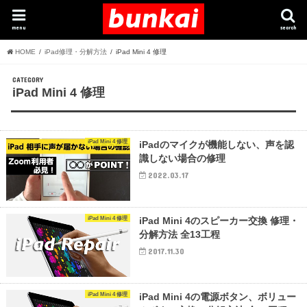
menu
search
HOME
iPad修理・分解方法
iPad Mini 4 修理
CATEGORY
iPad Mini 4 修理
iPad Mini 4 修理
iPadのマイクが機能しない、声を認
識しない場合の修理
2022.03.17
iPad Mini 4 修理
iPad Mini 4のスピーカー交換 修理・
分解方法 全13工程
2017.11.30
iPad Mini 4 修理
iPad Mini 4の電源ボタン、ボリュー