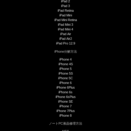
iPad 2
iPad 3
iPad Retina
iPad Mini
iPad Mini Retina
iPad Mini 3
iPad Mini 4
iPad Air
iPad Air2
iPad Pro 12.9
iPhone分解方法
iPhone 4
iPhone 4S
iPhone 5
iPhone 5S
iPhone 5C
iPhone 6
iPhone 6Plus
iPhone 6s
iPhone 6sPlus
iPhone SE
iPhone 7
iPhone 7Plus
iPhone 8
ノートPC液晶修理方法