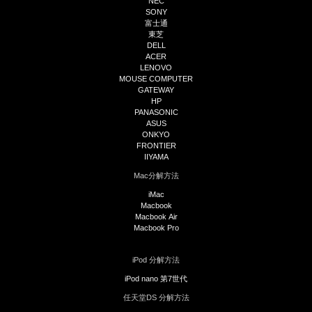
NEC
SONY
富士通
東芝
DELL
ACER
LENOVO
MOUSE COMPUTER
GATEWAY
HP
PANASONIC
ASUS
ONKYO
FRONTIER
IIYAMA
Mac分解方法
iMac
Macbook
Macbook Air
Macbook Pro
iPod 分解方法
iPod nano 第7世代
任天堂DS 分解方法