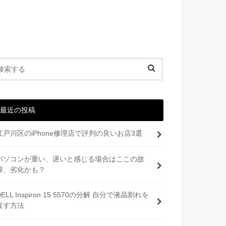
最近の投稿
江戸川区のiPhone修理店で評判の良いお店3選
パソコンが重い、遅いと感じる場合はここの故
障、劣化かも？
DELL Inspiron 15 5570の分解 自分で液晶割れを
直す方法