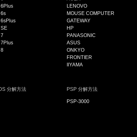
 6Plus
LENOVO
 6s
MOUSE COMPUTER
 6sPlus
GATEWAY
 SE
HP
 7
PANASONIC
 7Plus
ASUS
 8
ONKYO
FRONTIER
IIYAMA
DS 分解方法
PSP 分解方法
PSP-3000