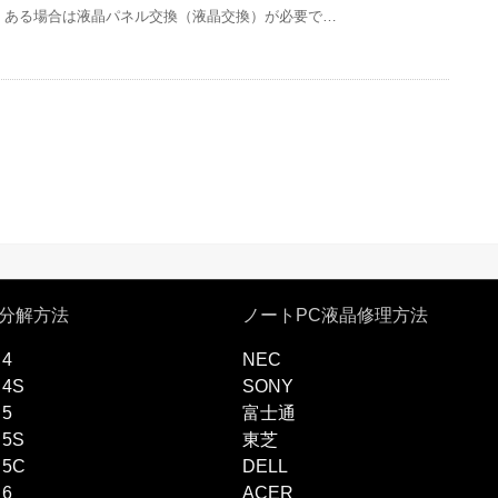
ある場合は液晶パネル交換（液晶交換）が必要で…
ne分解方法
ノートPC液晶修理方法
 4
NEC
 4S
SONY
 5
富士通
 5S
東芝
 5C
DELL
 6
ACER