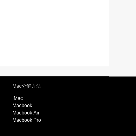
Mac分解方法
iMac
Macbook
Macbook Air
Macbook Pro