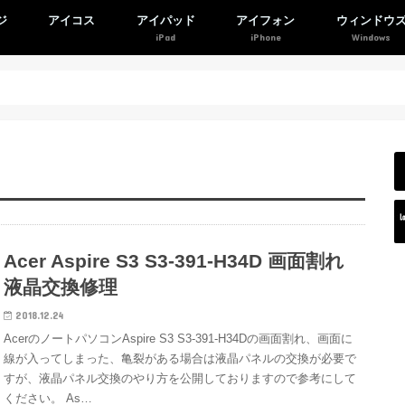
ジ
アイコス
アイパッド
アイフォン
ウィンドウ
Acer Aspire S3 S3-391-H34D 画面割れ
液晶交換修理
2018.12.24
AcerのノートパソコンAspire S3 S3-391-H34Dの画面割れ、画面に
線が入ってしまった、亀裂がある場合は液晶パネルの交換が必要で
すが、液晶パネル交換のやり方を公開しておりますので参考にして
ください。 As…