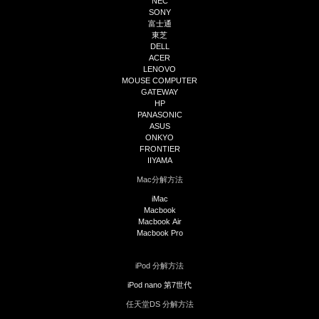
NEC
SONY
富士通
東芝
DELL
ACER
LENOVO
MOUSE COMPUTER
GATEWAY
HP
PANASONIC
ASUS
ONKYO
FRONTIER
IIYAMA
Mac分解方法
iMac
Macbook
Macbook Air
Macbook Pro
iPod 分解方法
iPod nano 第7世代
任天堂DS 分解方法