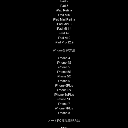
iPad 2
iPad 3
iPad Retina
iPad Mini
iPad Mini Retina
iPad Mini 3
iPad Mini 4
iPad Air
iPad Air2
iPad Pro 12.9
iPhone分解方法
iPhone 4
iPhone 4S
iPhone 5
iPhone 5S
iPhone 5C
iPhone 6
iPhone 6Plus
iPhone 6s
iPhone 6sPlus
iPhone SE
iPhone 7
iPhone 7Plus
iPhone 8
ノートPC液晶修理方法