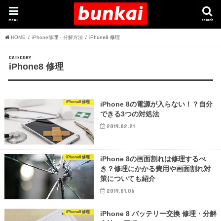
menu
search
HOME
iPhone修理・分解方法
iPhone8 修理
CATEGORY
iPhone8 修理
iPhone8 修理
iPhone 8の電源が入らない！？自分
できる3つの対処法
2019.02.21
iPhone8 修理
iPhone 8の画面割れは修理するべ
き？修理にかかる費用や画面割れ対
策についても紹介
2019.01.06
iPhone8 修理
iPhone 8 バッテリー交換 修理・分解