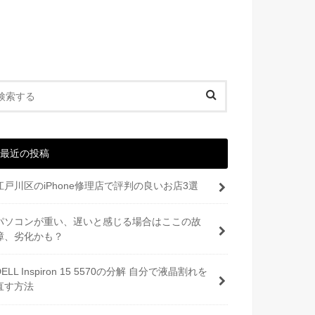
最近の投稿
江戸川区のiPhone修理店で評判の良いお店3選
パソコンが重い、遅いと感じる場合はここの故
障、劣化かも？
DELL Inspiron 15 5570の分解 自分で液晶割れを
直す方法