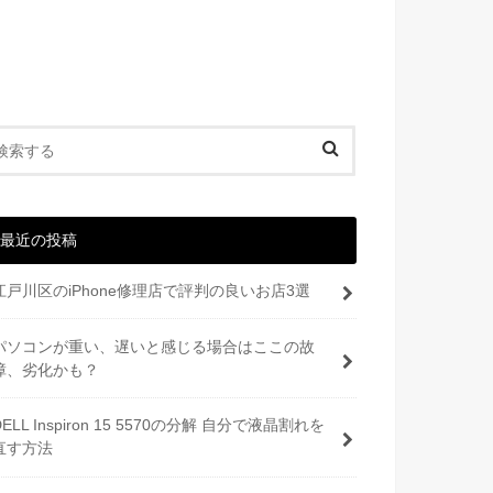
最近の投稿
江戸川区のiPhone修理店で評判の良いお店3選
パソコンが重い、遅いと感じる場合はここの故
障、劣化かも？
DELL Inspiron 15 5570の分解 自分で液晶割れを
直す方法