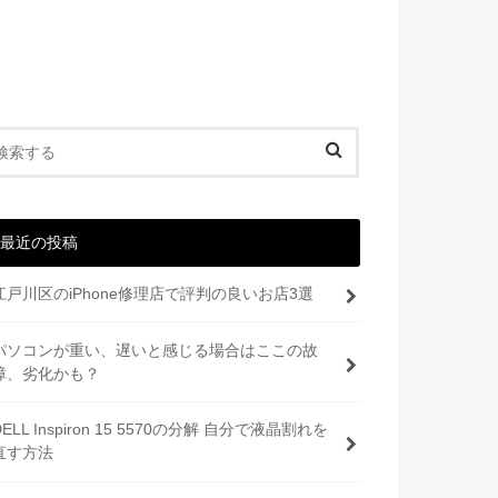
最近の投稿
江戸川区のiPhone修理店で評判の良いお店3選
パソコンが重い、遅いと感じる場合はここの故
障、劣化かも？
DELL Inspiron 15 5570の分解 自分で液晶割れを
直す方法